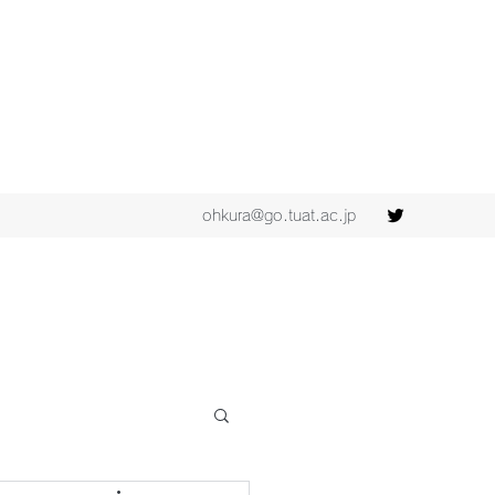
ohkura@go.tuat.ac.jp